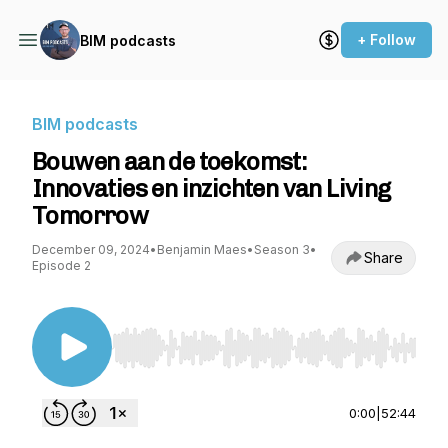
+ Follow
BIM podcasts
BIM podcasts
Bouwen aan de toekomst:
Innovaties en inzichten van Living
Tomorrow
December 09, 2024
•
Benjamin Maes
•
Season 3
•
Share
Episode 2
Use Left/Right to seek, Home/End to jump to st
0:00
|
52:44